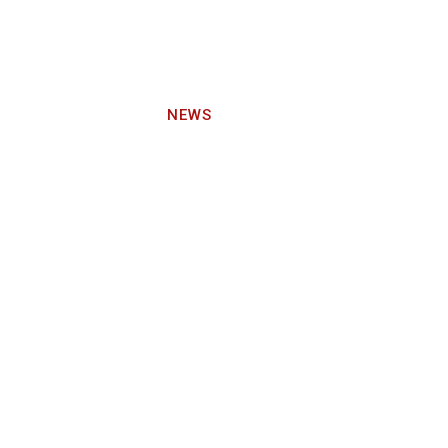
Email :
info@orientpacificvi
Y
CITIZENSHIP
NEWS
ABOUT US
CONTACT U