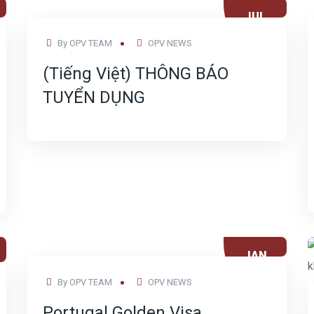
JUL
25
By
OPV TEAM
OPV NEWS
(Tiếng Việt) THÔNG BÁO
TUYỂN DỤNG
JAN
21
By
OPV TEAM
OPV NEWS
Portugal Golden Visa