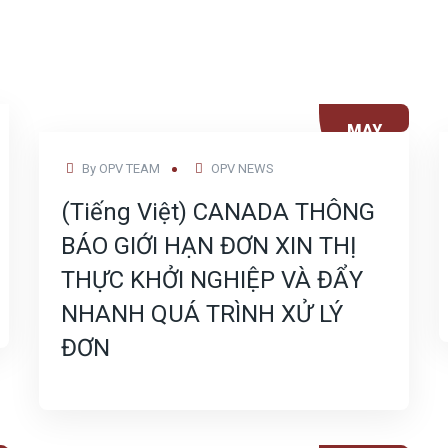
MAY
23
By
OPV TEAM
OPV NEWS
(Tiếng Việt) CANADA THÔNG
BÁO GIỚI HẠN ĐƠN XIN THỊ
THỰC KHỞI NGHIỆP VÀ ĐẨY
NHANH QUÁ TRÌNH XỬ LÝ
ĐƠN