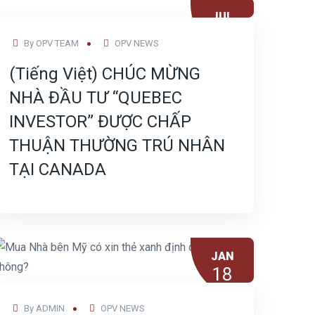
JUL
12
By
OPV TEAM
OPV NEWS
(Tiếng Việt) CHÚC MỪNG
NHÀ ĐẦU TƯ “QUEBEC
INVESTOR” ĐƯỢC CHẤP
THUẬN THƯỜNG TRÚ NHÂN
TẠI CANADA
JAN
18
By
ADMIN
OPV NEWS