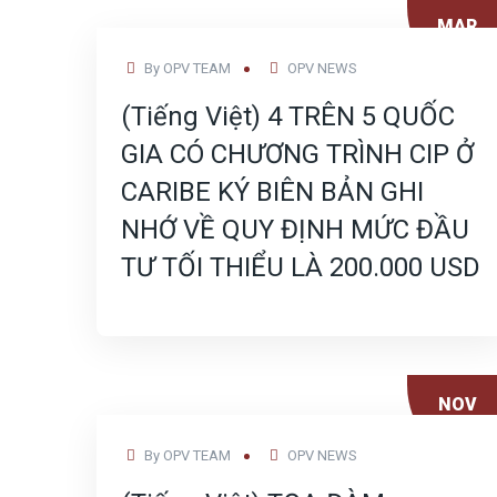
MAR
27
By
OPV TEAM
OPV NEWS
(Tiếng Việt) 4 TRÊN 5 QUỐC
GIA CÓ CHƯƠNG TRÌNH CIP Ở
CARIBE KÝ BIÊN BẢN GHI
NHỚ VỀ QUY ĐỊNH MỨC ĐẦU
TƯ TỐI THIỂU LÀ 200.000 USD
NOV
16
By
OPV TEAM
OPV NEWS