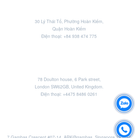
HÀ NỘI
30 Lý Thái Tổ, Phường Hoàn Kiếm,
Quận Hoàn Kiếm
Điện thoại: +84 938 474 775
LONDON
78 Doulton house, 6 Park street,
London SW62GB, United Kingdom.
Điện thoại: +4475 8486 0261
SINGAPORE
7 Gambas Crescent #07-14, ARK@gambas, Singapore 757087