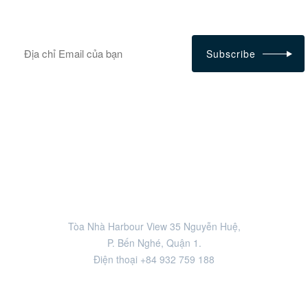
Đăng ký để nhận tin mới nhất
Subscribe
HỒ CHÍ MINH
Tòa Nhà Harbour View 35 Nguyễn Huệ,
P. Bến Nghé, Quận 1.
Điện thoại +84 932 759 188