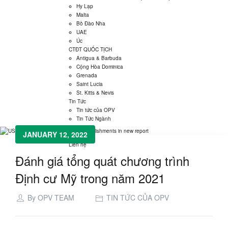
Tin tức
Hy Lạp
Malta
Bồ Đào Nha
UAE
Úc
CTĐT QUỐC TỊCH
Antigua & Barbuda
Cộng Hòa Dominica
Grenada
Saint Lucia
St. Kitts & Nevis
Tin Tức
Tin tức của OPV
Tin Tức Ngành
Videos
JANUARY 12, 2022
Giới Thiệu
Liên hệ
Đánh giá tổng quát chương trình
Định cư Mỹ trong năm 2021
By
OPV TEAM
TIN TỨC CỦA OPV