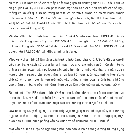
Năm 2021 là năm có số điểm thấp nhất trong lịch sử chương trình EB5. Sở Di trú và
Nhập tịch Hoa Kỳ (USCIS) đã phát hành một bản báo cáo nêu chi tiết các số liệu,
thống kê và kết quả sơ bộ trong năm tài chính 2021, trong đó có rất nhiều thách
thức mà nhà đầu tư EB5 phải đối mặt, bao gồm tài chính, tính linh hoạt trong việc
xử lý hồ sơ, đại dịch Covid 19, các điều chỉnh tình trạng các hồ sơ dựa trên việc làm
và sự chậm trễ trong xử lý.
Về việc điều chỉnh tình trạng của các hồ sơ dựa trên việc làm, USCIS đã nêu ra
thách thức trong việc xử lý hơn 237.000 đơn — bao gồm cả 122.000 đơn không
thể xử lý trong năm 2020 vì đại dịch covid-19. Vào cuối năm 2021, USCIS đã phê
duyệt hơn 172.000 đơn xin điều chỉnh tình trạng.
Việc xử lý chậm trễ đã làm tăng các trường hợp đang phải chờ. USCIS đã giải quyết
việc này bằng cách sử dụng lại sinh trắc học cho 2,5 triệu người nộp đơn kể từ
tháng 3 năm 2020; giảm số lượng các cuộc hẹn từ 1,4 triệu vào tháng 1 năm 2021
xuống còn 155.000 vào cuối tháng 9; và loại bỏ hoàn toàn các trường hợp đang
chờ xử lý hồ sơ – vốn là hơn một triệu vào tháng 1 năm 2021 thành bằng không
vào tháng 7 – bằng cách mở rộng nhân sự và làm thêm giờ tại các cơ quan xử lý.
Đối với các đơn EB5 đang chờ xử lý nhưng không được xem xét do quy định về
trung tâm khu vực đã hết hiệu lực, hy vọng rằng một số biện pháp trên có thể giải
quyết sự chậm trễ sẽ được thực hiện sau khi chương trình được ủy quyền lại.
USCIS cũng lưu ý rằng, họ đã thúc đẩy việc nhập tịch và tiếp tục xử lý các trường
hợp khác ở các cấp độ và hoàn thành khoảng 895.000 đơn xin nhập tịch, thực
hiện hơn 52.000 cuộc phỏng vấn có video và tổ chức hơn 40.000 buổi lễ.
Một vấn đề khác được đề cập trong bản báo cáo là họ đã tăng cường từ ứng dụng