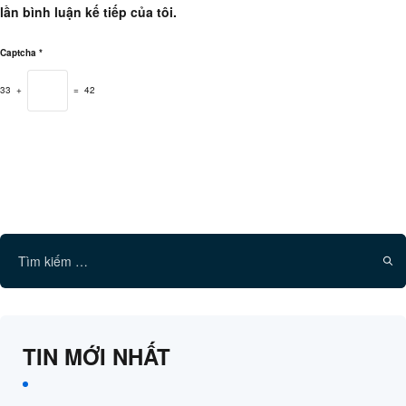
lần bình luận kế tiếp của tôi.
Captcha *
33 +
= 42
Tìm
kiếm
cho:
TIN MỚI NHẤT