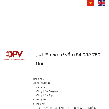
Email :
info@orientpacificvietnam.com
Liên hệ tư vấn
+84 932 759
188
Trang chủ
CTĐT ĐỊNH CƯ
Canada
Cộng Hòa Bulgaria
Cộng Hòa Síp
Hungary
Hoa Kỳ
QUỸ EB‐5 CHIẾN LƯỢC THU NHẬP TỪ NHÀ Ở