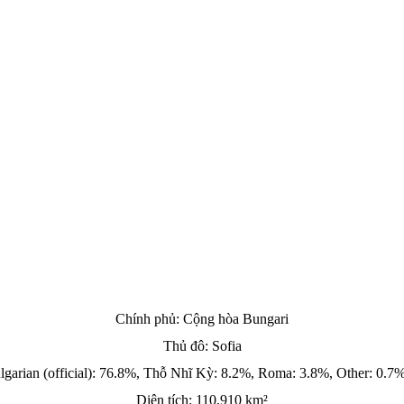
Chính phủ
: Cộng hòa Bungari
Thủ đô:
Sofia
garian (official): 76.8%, Thỗ Nhĩ Kỳ: 8.2%, Roma: 3.8%, Other: 0.7
Diện tích
: 110,910 km²