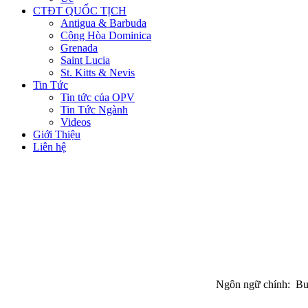
CTĐT QUỐC TỊCH
Antigua & Barbuda
Cộng Hòa Dominica
Grenada
Saint Lucia
St. Kitts & Nevis
Tin Tức
Tin tức của OPV
Tin Tức Ngành
Videos
Giới Thiệu
Liên hệ
Ngôn ngữ chính:
Bul