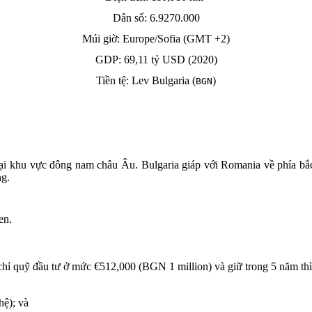
Dân số:
6.9270.000
Múi giờ
: Europe/Sofia (GMT +2)
GDP:
69,11 tỷ USD (2020)
Tiền tệ
: Lev Bulgaria (
)
BGN
 tại khu vực đông nam châu Âu. Bulgaria giáp với Romania về phía bắc
ng.
en.
ỉ quỹ đầu tư ở mức €512,000 (BGN 1 million) và giữ trong 5 năm thì đư
hệ); và