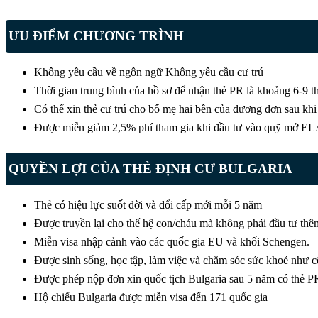
ƯU ĐIỂM CHƯƠNG TRÌNH
Không yêu cầu về ngôn ngữ Không yêu cầu cư trú
Thời gian trung bình của hồ sơ để nhận thẻ PR là khoảng 6-9 t
Có thể xin thẻ cư trú cho bố mẹ hai bên của đương đơn sau kh
Được miễn giảm 2,5% phí tham gia khi đầu tư vào quỹ mở E
QUYỀN LỢI CỦA THẺ ĐỊNH CƯ BULGARIA
Thẻ có hiệu lực suốt đời và đổi cấp mới mỗi 5 năm
Được truyền lại cho thế hệ con/cháu mà không phải đầu tư thê
Miễn visa nhập cảnh vào các quốc gia EU và khối Schengen.
Được sinh sống, học tập, làm việc và chăm sóc sức khoẻ như c
Được phép nộp đơn xin quốc tịch Bulgaria sau 5 năm có thẻ P
Hộ chiếu Bulgaria được miễn visa đến 171 quốc gia