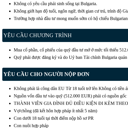
Không có yêu cầu phải sinh sống tại Bulgaria.
Không giới hạn độ tuổi, ngôn ngữ, thời gian cư trú, trình độ 
Trường hợp nhà đầu tư mong muốn sớm có hộ chiếu Bulgarian 
YÊU CẦU CHƯƠNG TRÌNH
Mua cổ phần, cổ phiếu của quỹ đầu tư mở ở mức tối thiểu 512.
Quỹ phải được đăng ký và do Uỷ ban Tài chính Bulgaria quản 
YÊU CẦU CHO NGƯỜI NỘP ĐƠN
Không phải là công dân EU Từ 18 tuổi trở lên Không có tiền án
Nguồn vốn đầu tư vào quỹ (512.000 EUR) phải có nguồn gốc 
THÀNH VIÊN GIA ĐÌNH ĐỦ ĐIỀU KIỆN ĐI KÈM THEO
Vợ/chồng (đã kết hôn hợp pháp ít nhất 5 năm)
Con dưới 18 tuổi tại thời điểm nộp hồ sơ PR
Con nuôi hợp pháp