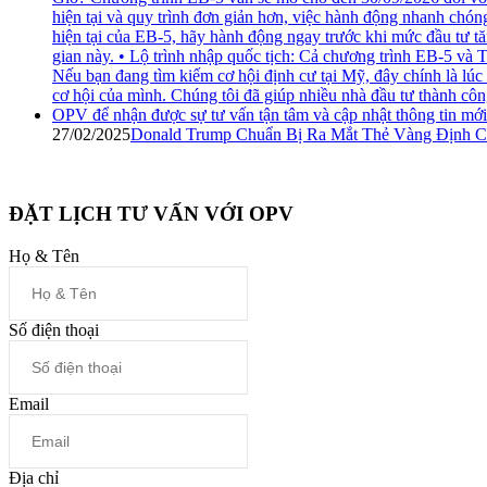
27/02/2025
Donald Trump Chuẩn Bị Ra Mắt Thẻ Vàng Định C
ĐẶT LỊCH TƯ VẤN VỚI OPV
Họ & Tên
Số điện thoại
Email
Địa chỉ