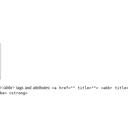
/abbr> tags and attributes:
<a href="" title=""> <abbr title
ke> <strong>