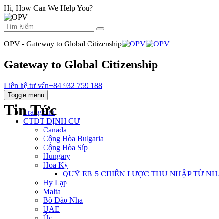
Hi, How Can We Help You?
OPV - Gateway to Global Citizenship
Gateway to Global Citizenship
Liên hệ tư vấn
+84 932 759 188
Toggle menu
Tin Tức
Trang chủ
CTĐT ĐỊNH CƯ
Canada
Cộng Hòa Bulgaria
Cộng Hòa Síp
Hungary
Hoa Kỳ
QUỸ EB‐5 CHIẾN LƯỢC THU NHẬP TỪ NH
Hy Lạp
Malta
Bồ Đào Nha
UAE
Úc