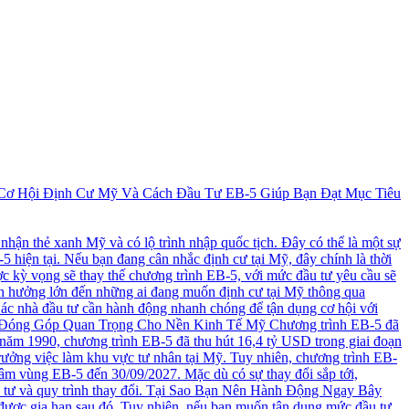
 Cơ Hội Định Cư Mỹ Và Cách Đầu Tư EB-5 Giúp Bạn Đạt Mục Tiêu