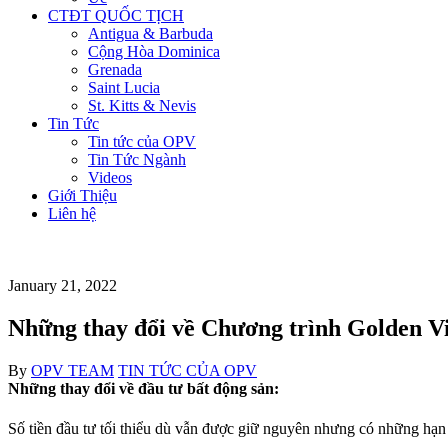
CTĐT QUỐC TỊCH
Antigua & Barbuda
Cộng Hòa Dominica
Grenada
Saint Lucia
St. Kitts & Nevis
Tin Tức
Tin tức của OPV
Tin Tức Ngành
Videos
Giới Thiệu
Liên hệ
January 21, 2022
Những thay đổi về Chương trình Golden V
Author
Categories
By
OPV TEAM
TIN TỨC CỦA OPV
Những thay đổi về đầu tư bất động sản:
Số tiền đầu tư tối thiểu dù vẫn được giữ nguyên nhưng có những hạn