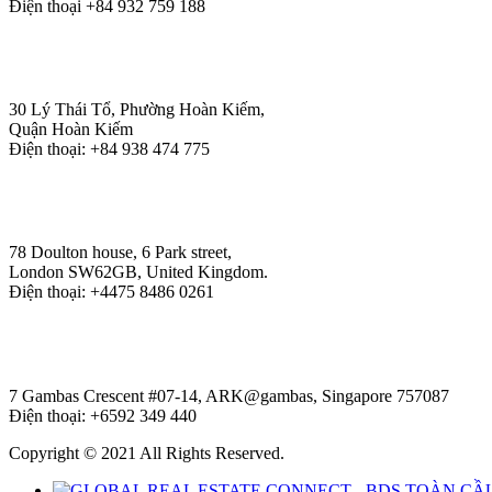
Điện thoại +84 932 759 188
HÀ NỘI
30 Lý Thái Tổ, Phường Hoàn Kiếm,
Quận Hoàn Kiếm
Điện thoại: +84 938 474 775
LONDON
78 Doulton house, 6 Park street,
London SW62GB, United Kingdom.
Điện thoại: +4475 8486 0261
SINGAPORE
7 Gambas Crescent #07-14, ARK@gambas, Singapore 757087
Điện thoại: +6592 349 440
Copyright © 2021 All Rights Reserved.