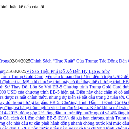
bình luận kế tiếp của tôi.
02/04/2025
Chính Sách “Trục Xuất” Của Trump: Tác Động Đến
21/03/2025
Vì Sao Triệu Phú Đổ Xô Đến Hy Lạp & Síp?