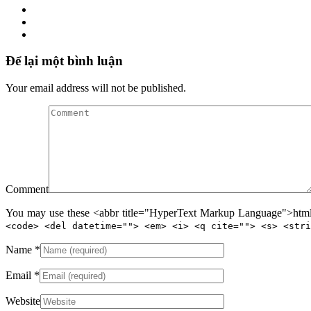
Để lại một bình luận
Your email address will not be published.
Comment
You may use these <abbr title="HyperText Markup Language">html<
<code> <del datetime=""> <em> <i> <q cite=""> <s> <stri
Name
*
Email
*
Website