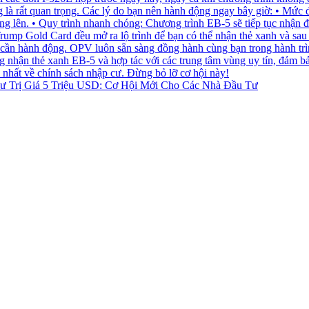
ư Trị Giá 5 Triệu USD: Cơ Hội Mới Cho Các Nhà Đầu Tư