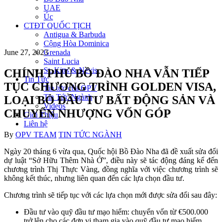
UAE
Úc
CTĐT QUỐC TỊCH
Antigua & Barbuda
Cộng Hòa Dominica
Grenada
June 27, 2023
Saint Lucia
St. Kitts & Nevis
CHÍNH PHỦ BỒ ĐÀO NHA VẪN TIẾP
Tin Tức
TỤC CHƯƠNG TRÌNH GOLDEN VISA,
Tin tức của OPV
Tin Tức Ngành
LOẠI BỎ ĐẦU TƯ BẤT ĐỘNG SẢN VÀ
Videos
CHUYỂN NHƯỢNG VỐN GÓP
Giới Thiệu
Liên hệ
Author
Categories
By
OPV TEAM
TIN TỨC NGÀNH
Ngày 20 tháng 6 vừa qua, Quốc hội Bồ Đào Nha đã đề xuất sửa đổi
dự luật “Sở Hữu Thêm Nhà Ở”, điều này sẽ tác động đáng kể đến
chương trình Thị Thực Vàng, đồng nghĩa với việc chương trình sẽ
không kết thúc, nhưng liên quan đến các lựa chọn đầu tư.
Chương trình sẽ tiếp tục với các lựa chọn mới được sửa đổi sau đây:
Đầu tư vào quỹ đầu tư mạo hiểm: chuyển vốn từ €500.000
trở lên cho các đơn vị tham gia vào quỹ đầu tư mạo hiểm.