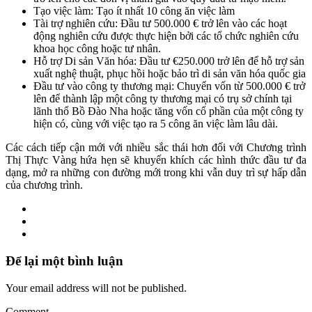
Tạo việc làm: Tạo ít nhất 10 công ăn việc làm
Tài trợ nghiên cứu: Đầu tư 500.000 € trở lên vào các hoạt
động nghiên cứu được thực hiện bởi các tổ chức nghiên cứu
khoa học công hoặc tư nhân.
Hỗ trợ Di sản Văn hóa: Đầu tư €250.000 trở lên để hỗ trợ sản
xuất nghệ thuật, phục hồi hoặc bảo trì di sản văn hóa quốc gia
Đầu tư vào công ty thương mại: Chuyển vốn từ 500.000 € trở
lên để thành lập một công ty thương mại có trụ sở chính tại
lãnh thổ Bồ Đào Nha hoặc tăng vốn cổ phần của một công ty
hiện có, cùng với việc tạo ra 5 công ăn việc làm lâu dài.
Các cách tiếp cận mới với nhiều sắc thái hơn đối với Chương trình
Thị Thực Vàng hứa hẹn sẽ khuyến khích các hình thức đầu tư đa
dạng, mở ra những con đường mới trong khi vẫn duy trì sự hấp dẫn
của chương trình.
Để lại một bình luận
Your email address will not be published.
Comment