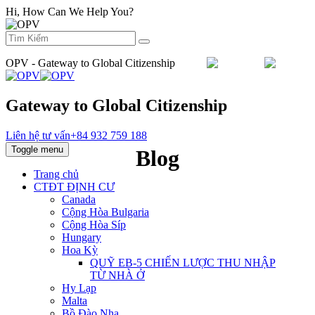
Hi, How Can We Help You?
OPV - Gateway to Global Citizenship
Email :
info@orientpacificvietnam.com
Gateway to Global Citizenship
Liên hệ tư vấn
+84 932 759 188
Toggle menu
Blog
Trang chủ
CTĐT ĐỊNH CƯ
Canada
Cộng Hòa Bulgaria
Cộng Hòa Síp
Hungary
Hoa Kỳ
QUỸ EB‐5 CHIẾN LƯỢC THU NHẬP
TỪ NHÀ Ở
Hy Lạp
Malta
Bồ Đào Nha