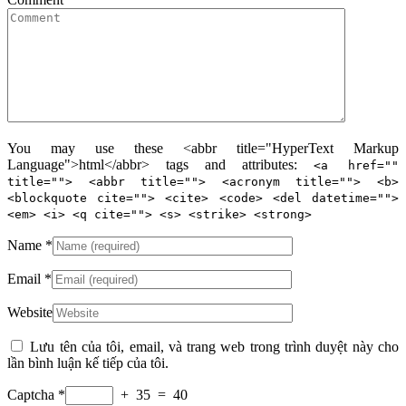
You may use these <abbr title="HyperText Markup
Language">html</abbr> tags and attributes:
<a href=""
title=""> <abbr title=""> <acronym title=""> <b>
<blockquote cite=""> <cite> <code> <del datetime="">
<em> <i> <q cite=""> <s> <strike> <strong>
Name
*
Email
*
Website
Lưu tên của tôi, email, và trang web trong trình duyệt này cho
lần bình luận kế tiếp của tôi.
Captcha *
+ 35 = 40