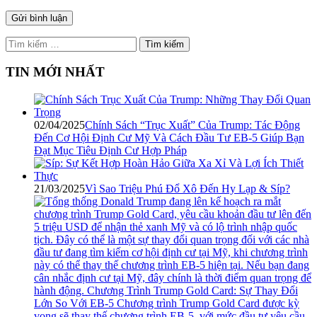
Tìm
kiếm
cho:
TIN MỚI NHẤT
02/04/2025
Chính Sách “Trục Xuất” Của Trump: Tác Động
Đến Cơ Hội Định Cư Mỹ Và Cách Đầu Tư EB-5 Giúp Bạn
Đạt Mục Tiêu Định Cư Hợp Pháp
21/03/2025
Vì Sao Triệu Phú Đổ Xô Đến Hy Lạp & Síp?