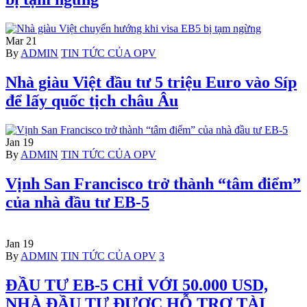
Mar
21
Author
Categories
By
ADMIN
TIN TỨC CỦA OPV
Nhà giàu Việt đầu tư 5 triệu Euro vào Síp
để lấy quốc tịch châu Âu
Jan
19
Author
Categories
By
ADMIN
TIN TỨC CỦA OPV
Vịnh San Francisco trở thành “tâm điểm”
của nhà đầu tư EB-5
Jan
19
Author
Categories
By
ADMIN
TIN TỨC CỦA OPV
3
ĐẦU TƯ EB-5 CHỈ VỚI 50.000 USD,
NHÀ ĐẦU TƯ ĐƯỢC HỖ TRỢ TÀI