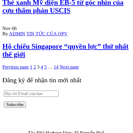
Thẻ xanh Mỹ diện EB-5 từ góc nhìn của
cựu thẩm phán USCIS
Nov
06
Author
Categories
By
ADMIN
TIN TỨC CỦA OPV
Hộ chiếu Singapore “quyền lực” thứ nhất
thế giới
Previous page
1
2
3
4
5
…
14
Next page
Đăng ký để nhận tin mới nhất
Subscribe
HỒ CHÍ MINH
Tòa Nhà Harbour View 35 Nguyễn Huệ,