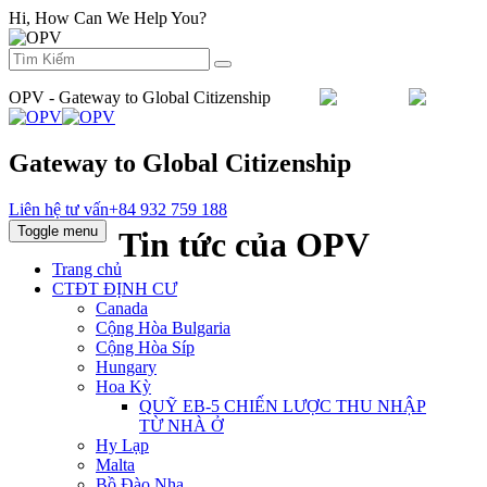
Hi, How Can We Help You?
OPV - Gateway to Global Citizenship
Email :
info@orientpacificvietnam.com
Gateway to Global Citizenship
Liên hệ tư vấn
+84 932 759 188
Toggle menu
Tin tức của OPV
Trang chủ
CTĐT ĐỊNH CƯ
Canada
Cộng Hòa Bulgaria
Cộng Hòa Síp
Hungary
Hoa Kỳ
QUỸ EB‐5 CHIẾN LƯỢC THU NHẬP
TỪ NHÀ Ở
Hy Lạp
Malta
Bồ Đào Nha