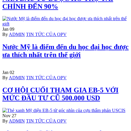
CHÍNH ĐẾN 90%
Jan
09
Author
Categories
By
ADMIN
TIN TỨC CỦA OPV
Nước Mỹ là điểm đến du học đại học được
ưa thích nhất trên thế giới
Jan
02
Author
Categories
By
ADMIN
TIN TỨC CỦA OPV
CƠ HỘI CUỐI THAM GIA EB-5 VỚI
MỨC ĐẦU TƯ CŨ 500.000 USD
Nov
27
Author
Categories
By
ADMIN
TIN TỨC CỦA OPV