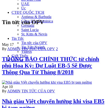
UAE
Úc
CTĐT QUỐC TỊCH
Antigua & Barbuda
Cộng Hòa Dominica
Tin tức của OPV
Grenada
Saint Lucia
St. Kitts & Nevis
Tin Tức
Tin tức của OPV
May
17
Tin Tức Ngành
Author
Categories
By
ADMIN
TIN TỨC CỦA OPV
2
Videos
Giới Thiệu
THÔNG BÁO CHÍNH THỨC từ chính
Liên hệ
phủ Hoa Kỳ: Dự Luật EB-5 Sẽ Được
Thông Qua Từ Tháng 8/2018
Apr
10
Author
Categories
By
ADMIN
TIN TỨC CỦA OPV
Nhà giàu Việt chuyển hướng khi visa EB5
bị tạm ngừng