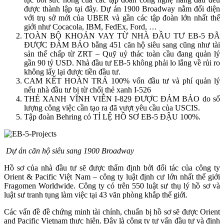
được thành lập tại đây. Dự án 1900 Broadway nằm đối diện
với trụ sở mới của UBER và gần các tập đoàn lớn nhất thế
giới như Cocacola, IBM, FedEx, Ford, …
TOÀN BỘ KHOẢN VAY TỪ NHÀ ĐẦU TƯ EB-5 ĐÃ
ĐƯỢC ĐẢM BẢO bằng 451 căn hộ siêu sang cũng như tài
sản thế chấp từ ZRT – Quỹ uỷ thác toàn cầu đang quản lý
gần 90 tỷ USD. Nhà đầu tư EB-5 không phải lo lắng về rủi ro
không lấy lại được tiền đầu tư.
CAM KẾT HOÀN TRẢ 100% vốn đầu tư và phí quản lý
nếu nhà đầu tư bị từ chối thẻ xanh I-526
THẺ XANH VĨNH VIỄN I-829 ĐƯỢC ĐẢM BẢO do số
lượng công việc cần tạo ra đã vượt yêu cầu của USCIS.
Tập đoàn Behring có TỈ LỆ HỒ SƠ EB-5 ĐẬU 100%.
Dự án căn hộ siêu sang 1900 Broadway
Hồ sơ của nhà đầu tư sẽ được thẩm định bởi đối tác của công ty
Orient & Pacific Việt Nam – công ty luật định cư lớn nhất thế giới
Fragomen Worldwide. Công ty có trên 550 luật sư thụ lý hồ sơ và
luật sư tranh tụng làm việc tại 43 văn phòng khắp thế giới.
Các vấn đề đề chứng minh tài chính, chuẩn bị hồ sơ sẽ được Orient
and Pacific Vietnam thực hiện. Đây là công ty tư vấn đầu tư và định