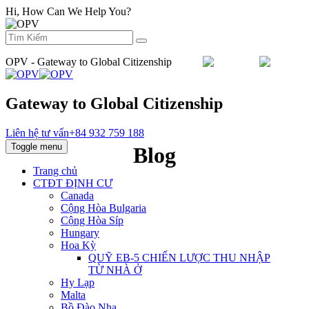
Hi, How Can We Help You?
OPV - Gateway to Global Citizenship
Email :
info@orientpacificvietnam.com
Gateway to Global Citizenship
Liên hệ tư vấn
+84 932 759 188
Toggle menu
Blog
Trang chủ
CTĐT ĐỊNH CƯ
Canada
Cộng Hòa Bulgaria
Cộng Hòa Síp
Hungary
Hoa Kỳ
QUỸ EB‐5 CHIẾN LƯỢC THU NHẬP
TỪ NHÀ Ở
Hy Lạp
Malta
Bồ Đào Nha