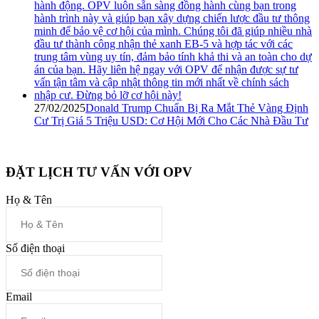
27/02/2025
Donald Trump Chuẩn Bị Ra Mắt Thẻ Vàng Định
Cư Trị Giá 5 Triệu USD: Cơ Hội Mới Cho Các Nhà Đầu Tư
ĐẶT LỊCH TƯ VẤN VỚI OPV
Họ & Tên
Số điện thoại
Email