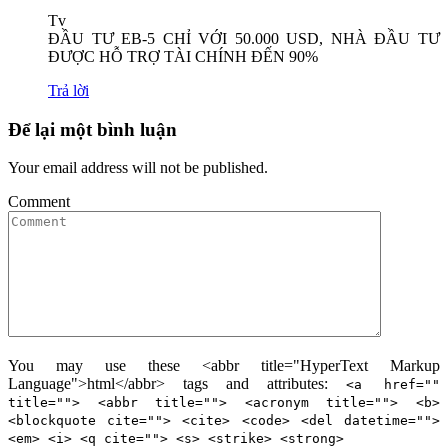
Tv
ĐẦU TƯ EB-5 CHỈ VỚI 50.000 USD, NHÀ ĐẦU TƯ
ĐƯỢC HỖ TRỢ TÀI CHÍNH ĐẾN 90%
Trả lời
Để lại một bình luận
Your email address will not be published.
Comment
You may use these <abbr title="HyperText Markup
Language">html</abbr> tags and attributes:
<a href=""
title=""> <abbr title=""> <acronym title=""> <b>
<blockquote cite=""> <cite> <code> <del datetime="">
<em> <i> <q cite=""> <s> <strike> <strong>