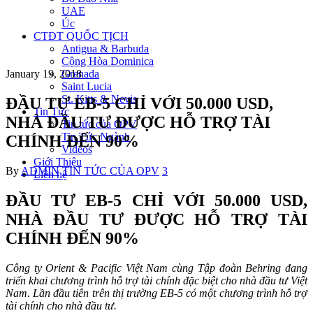
UAE
Úc
CTĐT QUỐC TỊCH
Antigua & Barbuda
Cộng Hòa Dominica
Grenada
January 19, 2018
Saint Lucia
St. Kitts & Nevis
ĐẦU TƯ EB-5 CHỈ VỚI 50.000 USD,
Tin Tức
NHÀ ĐẦU TƯ ĐƯỢC HỖ TRỢ TÀI
Tin tức của OPV
Tin Tức Ngành
CHÍNH ĐẾN 90%
Videos
Giới Thiệu
Author
Categories
By
ADMIN
TIN TỨC CỦA OPV
3
Liên hệ
ĐẦU TƯ EB-5 CHỈ VỚI 50.000 USD,
NHÀ ĐẦU TƯ ĐƯỢC HỖ TRỢ TÀI
CHÍNH ĐẾN 90%
Công ty Orient & Pacific Việt Nam cùng Tập đoàn Behring đang
triển khai chương trình hỗ trợ tài chính đặc biệt cho nhà đầu tư Việt
Nam. Lần đầu tiên trên thị trường EB-5 có một chương trình hỗ trợ
tài chính cho nhà đầu tư.