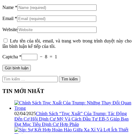
Name
*
Email
*
Website
Lưu tên của tôi, email, và trang web trong trình duyệt này cho
lần bình luận kế tiếp của tôi.
Captcha *
− 8 = 1
Tìm
kiếm
cho:
TIN MỚI NHẤT
02/04/2025
Chính Sách “Trục Xuất” Của Trump: Tác Động
Đến Cơ Hội Định Cư Mỹ Và Cách Đầu Tư EB-5 Giúp Bạn
Đạt Mục Tiêu Định Cư Hợp Pháp