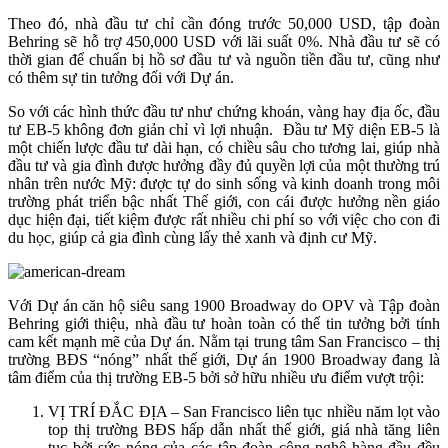
Theo đó, nhà đầu tư chỉ cần đóng trước 50,000 USD, tập đoàn
Behring sẽ hỗ trợ 450,000 USD với lãi suất 0%. Nhà đầu tư sẽ có
thời gian để chuẩn bị hồ sơ đầu tư và nguồn tiền đầu tư, cũng như
có thêm sự tin tưởng đối với Dự án.
So với các hình thức đầu tư như chứng khoán, vàng hay địa ốc, đầu
tư EB-5 không đơn giản chỉ vì lợi nhuận. Đầu tư Mỹ diện EB-5 là
một chiến lược đầu tư dài hạn, có chiều sâu cho tương lai, giúp nhà
đầu tư và gia đình được hưởng đầy đủ quyền lợi của một thường trú
nhân trên nước Mỹ: được tự do sinh sống và kinh doanh trong môi
trường phát triển bậc nhất Thế giới, con cái được hưởng nền giáo
dục hiện đại, tiết kiệm được rất nhiều chi phí so với việc cho con đi
du học, giúp cả gia đình cùng lấy thẻ xanh và định cư Mỹ.
Với Dự án căn hộ siêu sang 1900 Broadway do OPV và Tập đoàn
Behring giới thiệu, nhà đầu tư hoàn toàn có thể tin tưởng bởi tính
cam kết mạnh mẽ của Dự án. Nằm tại trung tâm San Francisco – thị
trường BĐS “nóng” nhất thế giới, Dự án 1900 Broadway đang là
tâm điểm của thị trường EB-5 bởi sở hữu nhiều ưu điểm vượt trội:
VỊ TRÍ ĐẮC ĐỊA – San Francisco liên tục nhiều năm lọt vào
top thị trường BĐS hấp dẫn nhất thế giới, giá nhà tăng liên
tục bởi sức nóng của các tập đoàn công nghệ hàng đầu đều