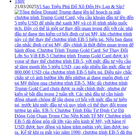
21/03/2025
Vì Sao Triệu Phú Đổ Xô Đến Hy Lạp & Síp?