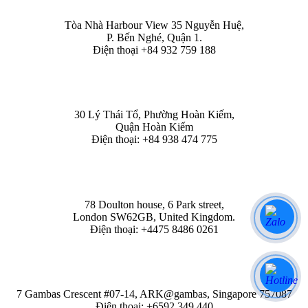
Tòa Nhà Harbour View 35 Nguyễn Huệ,
P. Bến Nghé, Quận 1.
Điện thoại +84 932 759 188
HÀ NỘI
30 Lý Thái Tổ, Phường Hoàn Kiếm,
Quận Hoàn Kiếm
Điện thoại: +84 938 474 775
LONDON
78 Doulton house, 6 Park street,
London SW62GB, United Kingdom.
Điện thoại: +4475 8486 0261
SINGAPORE
7 Gambas Crescent #07-14, ARK@gambas, Singapore 757087
Điện thoại: +6592 349 440